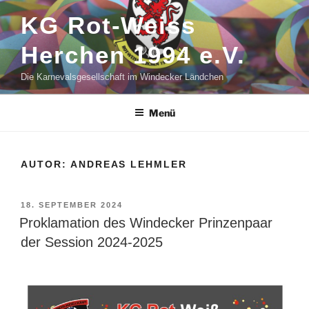
Zum
KG Rot-Weiss
Inhalt
springen
Herchen 1994 e.V.
Die Karnevalsgesellschaft im Windecker Ländchen
Menü
AUTOR:
ANDREAS LEHMLER
VERÖFFENTLICHT
18. SEPTEMBER 2024
AM
Proklamation des Windecker Prinzenpaar
der Session 2024-2025