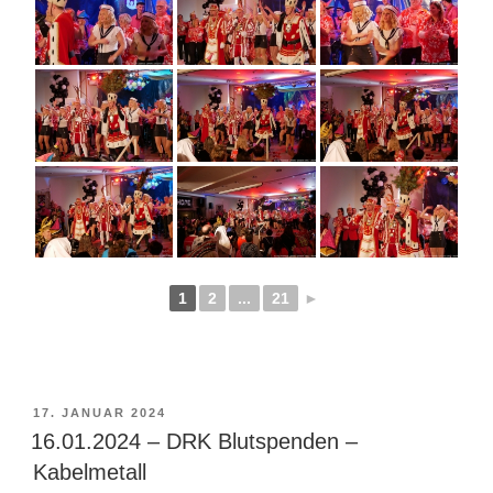
1
2
...
21
►
VERÖFFENTLICHT
17. JANUAR 2024
AM
16.01.2024 – DRK Blutspenden –
Kabelmetall