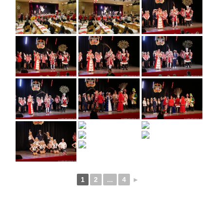
1
2
...
4
►