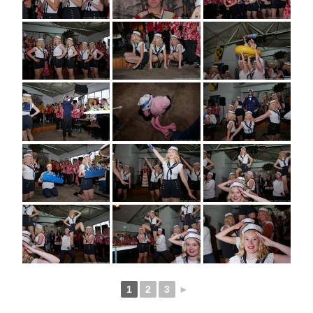
1
2
3
►