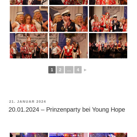
1
2
...
4
►
VERÖFFENTLICHT
21. JANUAR 2024
AM
20.01.2024 – Prinzenparty bei Young Hope