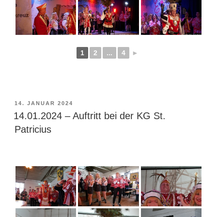
1
2
...
4
►
VERÖFFENTLICHT
14. JANUAR 2024
AM
14.01.2024 – Auftritt bei der KG St.
Patricius