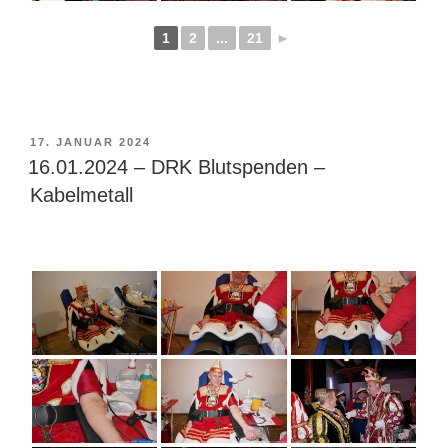
1
2
...
21
►
VERÖFFENTLICHT
17. JANUAR 2024
AM
16.01.2024 – DRK Blutspenden –
Kabelmetall