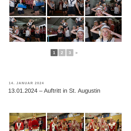
1
2
3
►
VERÖFFENTLICHT
14. JANUAR 2024
AM
13.01.2024 – Auftritt in St. Augustin