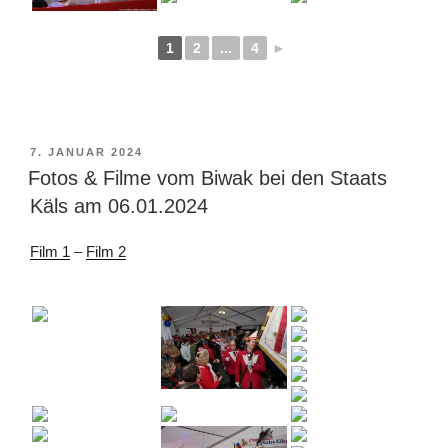
1
2
...
4
►
VERÖFFENTLICHT
7. JANUAR 2024
AM
Fotos & Filme vom Biwak bei den Staats
Käls am 06.01.2024
Film 1
–
Film 2