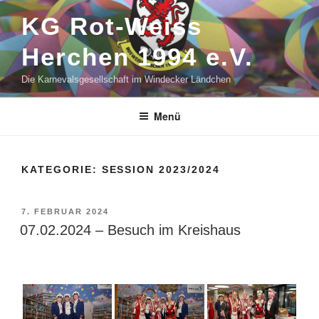
Zum
KG Rot-Weiss
Inhalt
springen
Herchen 1994 e.V.
Die Karnevalsgesellschaft im Windecker Ländchen
Menü
KATEGORIE:
SESSION 2023/2024
VERÖFFENTLICHT
7. FEBRUAR 2024
AM
07.02.2024 – Besuch im Kreishaus