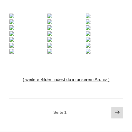
( weitere Bilder findest du in unserem Archiv )
Seitennummerierung
Näch
Seite
1
Seite
der
Beiträge