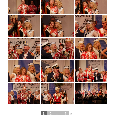
1
2
...
4
►