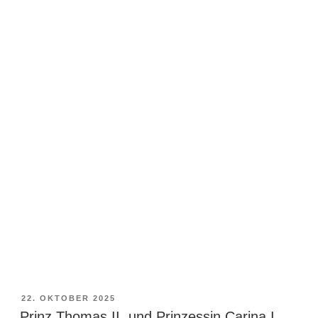
VERÖFFENTLICHT
22. OKTOBER 2025
AM
Prinz Thomas II. und Prinzessin Carina I.