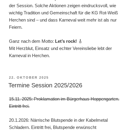
der Session. Solche Aktionen zeigen eindrucksvoll, wie
wichtig Tradition und Gemeinschaft für die KG Rot-Weiß
Herchen sind – und dass Karneval weit mehr ist als nur
Feiern.
Ganz nach dem Motto:
Let’s rock!
🎸
Mit Herzblut, Einsatz und echter Vereinsliebe lebt der
Karneval in Herchen.
VERÖFFENTLICHT
22. OKTOBER 2025
AM
Termine Session 2025/2026
15.11. 2025: Proklamation im Bürgerhaus Hoppengarten.
Eintritt frei.
20.1.2026: Närrische Blutspende in der Kabelmetal
Schladern. Eintritt frei, Blutspende erwünscht