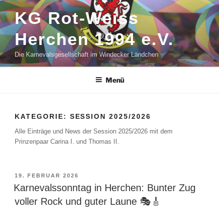
Zum
KG Rot-Weiss
Inhalt
springen
Herchen 1994 e.V.
Die Karnevalsgesellschaft im Windecker Ländchen
Menü
KATEGORIE:
SESSION 2025/2026
Alle Einträge und News der Session 2025/2026 mit dem
Prinzenpaar Carina I. und Thomas II.
VERÖFFENTLICHT
19. FEBRUAR 2026
AM
Karnevalssonntag in Herchen: Bunter Zug
voller Rock und guter Laune 🎭🎸