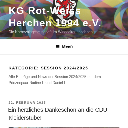
Zum
KG Rot-Weiss
Inhalt
springen
Herchen 1994 e.V.
Die Karnevalsgesellschaft im Windecker Ländchen
Menü
KATEGORIE:
SESSION 2024/2025
Alle Einträge und News der Session 2024/2025 mit dem
Prinzenpaar Nadine I. und Daniel I.
VERÖFFENTLICHT
22. FEBRUAR 2025
AM
Ein herzliches Dankeschön an die CDU
Kleiderstube!