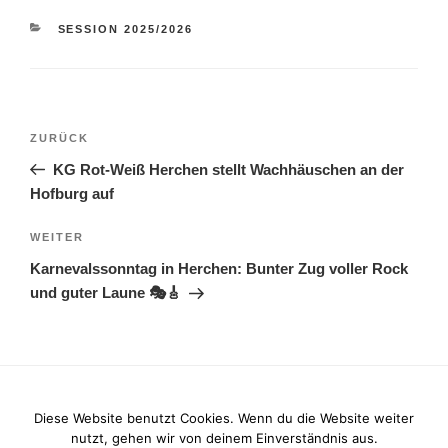
KATEGORIEN
SESSION 2025/2026
Beitragsnavigation
Vorheriger
ZURÜCK
Beitrag
KG Rot-Weiß Herchen stellt Wachhäuschen an der
Hofburg auf
Nächster
WEITER
Beitrag
Karnevalssonntag in Herchen: Bunter Zug voller Rock
und guter Laune 🎭🎸
Diese Website benutzt Cookies. Wenn du die Website weiter
nutzt, gehen wir von deinem Einverständnis aus.