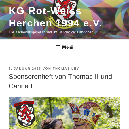
Zum
KG Rot-Weiss
Inhalt
springen
Herchen 1994 e.V.
Die Karnevalsgesellschaft im Windecker Ländchen
Menü
VERÖFFENTLICHT
5. JANUAR 2026
VON
THOMAS LEY
AM
Sponsorenheft von Thomas II und
Carina I.